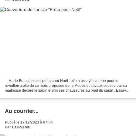
... Marie-Françoise est prête pour Noël : elle a essayé sa robe pour le
réveillon ,celle de ce mois proposée dans Modes et travaux cousue par sa
maîtresse décoré le sapin et mis ses chaussures au pied du sapin . Essayé
ses nouvelles chaussures que vous...
Au courrier...
Publié le 17/12/2023 à 07:04
Par
Caillou bis