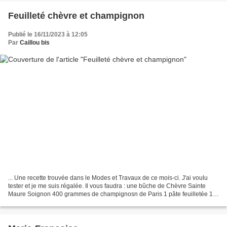
Feuilleté chèvre et champignon
Publié le 16/11/2023 à 12:05
Par
Caillou bis
... Une recette trouvée dans le Modes et Travaux de ce mois-ci. J'ai voulu
tester et je me suis régalée. Il vous faudra : une bûche de Chèvre Sainte
Maure Soignon 400 grammes de champignosn de Paris 1 pâte feuilletée 1
oignon 4 cuillères à soupe de persil...