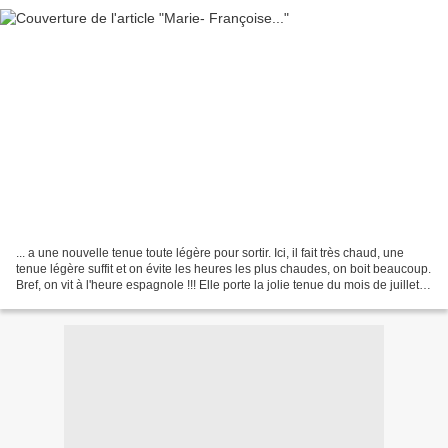
... a une nouvelle tenue toute légère pour sortir. Ici, il fait très chaud, une
tenue légère suffit et on évite les heures les plus chaudes, on boit beaucoup.
Bref, on vit à l'heure espagnole !!! Elle porte la jolie tenue du mois de juillet
2023 de Modes...