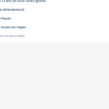
 a 13 ans (et vous l'avez ignoré)
e (littéralement)
im Rayan
 toutes les règles
s les jeux vidéo
us choquant de Rockstar ? - Le scandale BULLY
e plus moche de Steam
du RÊVE tourne au CAUCHEMAR
pendant 8 heures
it… à tort
umiliés par un jeu vidéo
ire - Final Fantasy 8
ti un empire - Age of Empires