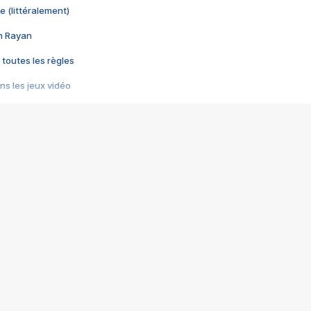
e (littéralement)
im Rayan
 toutes les règles
s les jeux vidéo
us choquant de Rockstar ? - Le scandale BULLY
e plus moche de Steam
du RÊVE tourne au CAUCHEMAR
pendant 8 heures
it… à tort
umiliés par un jeu vidéo
ire - Final Fantasy 8
ti un empire - Age of Empires
story DOFUS