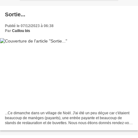
Sortie...
Publié le 07/12/2023 à 06:38
Par
Caillou bis
...Ce dimanche dans un village de Noël. J'ai été un peu déçue car c'étaient
beaucoup de manèges (payants), une entrée payante et beaucoup de
stands de restauration et de buvettes. Nous nous étions donnés rendez-vous
avec une amie. Je vous montre quand...