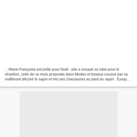
... Marie-Françoise est prête pour Noël : elle a essayé sa robe pour le
réveillon ,celle de ce mois proposée dans Modes et travaux cousue par sa
maîtresse décoré le sapin et mis ses chaussures au pied du sapin . Essayé
ses nouvelles chaussures que vous...