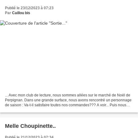
Publié le 23/12/2023 à 07:23
Par
Caillou bis
... Avec mon club de lecture, nous sommes allées sur le marché de Noël de
Perpignan. Dans une grande surface, nous avons rencontré un personnage
de saison : Va-t-il satisfaire toutes nos commandes??? A voir... Puis nous
sommes allées déjeuner dans un...
Melle Choupinette..
Publié le 21/12/2023 à 07:34