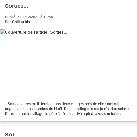
Sorties...
Publié le 06/12/2023 à 15:50
Par
Caillou bis
...Samedi après midi dernier dans deux villages près de chez moi qui
organisaient des marchés de Noël. De jolis villages mais je n'ai rien acheté .
Dans le premier village, le père Noël est arrivé à pied, avec son traineau
(que je n'ai pas vu) Par contre...
SAL