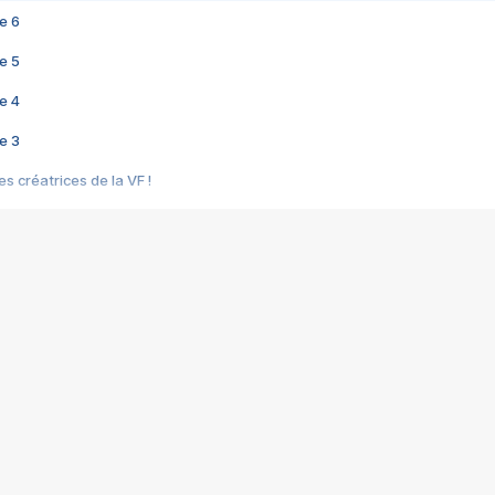
e 6
e 5
e 4
e 3
s créatrices de la VF !
e 2
e 1
e Mektoub My Love arrive enfin ! Rencontre avec Shaïn Boumedine et Sal
i : après Toni en famille
elle réalise le bouleversant Dites lui que je l'aime
ais ! Rencontre autour de Vie privée de Rebecca Zlotowski
 de Marguerite, Grave... Rencontre avec Ella Rumpf