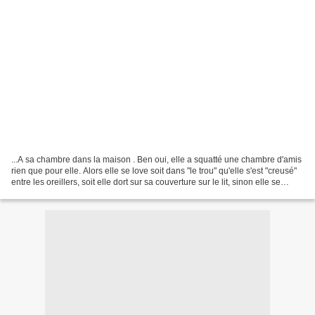
...A sa chambre dans la maison . Ben oui, elle a squatté une chambre d'amis
rien que pour elle. Alors elle se love soit dans "le trou" qu'elle s'est "creusé"
entre les oreillers, soit elle dort sur sa couverture sur le lit, sinon elle se
cache sous la...