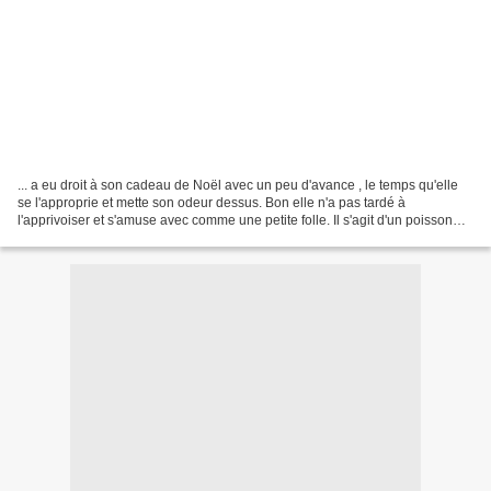
... a eu droit à son cadeau de Noël avec un peu d'avance , le temps qu'elle
se l'approprie et mette son odeur dessus. Bon elle n'a pas tardé à
l'apprivoiser et s'amuse avec comme une petite folle. Il s'agit d'un poisson
qui frétille dès qu'on lui tape...