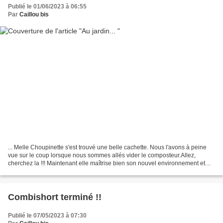
Publié le 01/06/2023 à 06:55
Par
Caillou bis
... Melle Choupinette s'est trouvé une belle cachette. Nous l'avons à peine
vue sur le coup lorsque nous sommes allés vider le composteur.Allez,
cherchez la !!! Maintenant elle maîtrise bien son nouvel environnement et
elle le défend bec et ongles. Le...
Combishort terminé !!
Publié le 07/05/2023 à 07:30