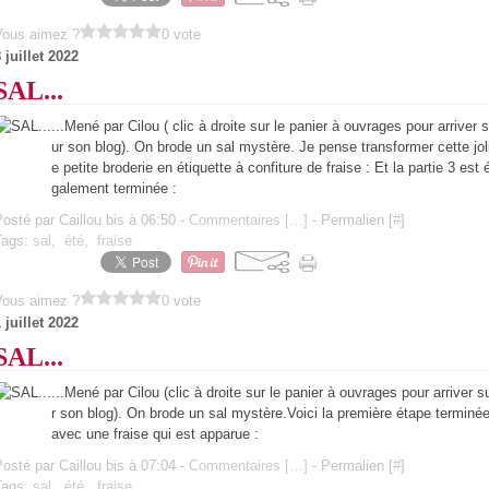
Vous aimez ?
0 vote
 juillet 2022
SAL...
...Mené par Cilou ( clic à droite sur le panier à ouvrages pour arriver s
ur son blog). On brode un sal mystère. Je pense transformer cette jol
e petite broderie en étiquette à confiture de fraise : Et la partie 3 est 
galement terminée :
osté par Caillou bis à 06:50 -
Commentaires [
…
]
- Permalien [
#
]
Tags:
sal
,
été
,
fraise
Vous aimez ?
0 vote
 juillet 2022
SAL...
...Mené par Cilou (clic à droite sur le panier à ouvrages pour arriver s
r son blog). On brode un sal mystère.Voici la première étape terminé
avec une fraise qui est apparue :
osté par Caillou bis à 07:04 -
Commentaires [
…
]
- Permalien [
#
]
Tags:
sal
,
été
,
fraise