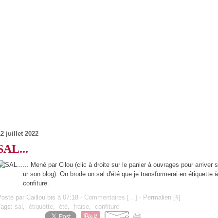
2 juillet 2022
SAL...
... Mené par Cilou (clic à droite sur le panier à ouvrages pour arriver s
ur son blog). On brode un sal d'été que je transformerai en étiquette à
confiture.
osté par Caillou bis à 07:18 -
Commentaires [
…
]
- Permalien [
#
]
Tags:
sal
,
étiquette
,
été
,
fraise
,
confiture