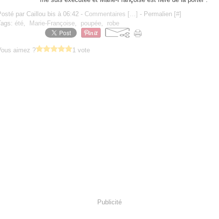
osté par Caillou bis à 06:42 -
Commentaires [
…
]
- Permalien [
#
]
Tags:
été
,
Marie-Françoise
,
poupée
,
robe
Vous aimez ?
1 vote
Publicité