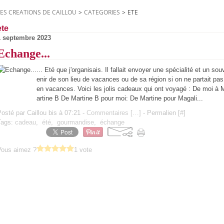
LES CREATIONS DE CAILLOU
>
CATEGORIES
>
ETE
ete
1 septembre 2023
Echange...
... Eté que j'organisais. Il fallait envoyer une spécialité et un sou
enir de son lieu de vacances ou de sa région si on ne partait pas
en vacances. Voici les jolis cadeaux qui ont voyagé : De moi à 
artine B De Martine B pour moi: De Martine pour Magali...
osté par Caillou bis à 07:21 -
Commentaires [
…
]
- Permalien [
#
]
Tags:
cadeau
,
été
,
gourmandise
,
échange
Vous aimez ?
1 vote