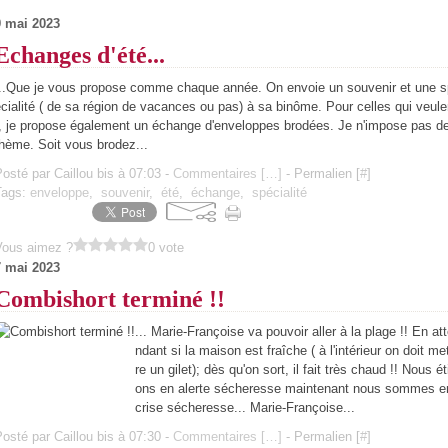
9 mai 2023
Echanges d'été...
...Que je vous propose comme chaque année. On envoie un souvenir et une s
cialité ( de sa région de vacances ou pas) à sa binôme. Pour celles qui veul
t, je propose également un échange d'enveloppes brodées. Je n'impose pas d
hème. Soit vous brodez...
osté par Caillou bis à 07:03 -
Commentaires [
…
]
- Permalien [
#
]
Tags:
enveloppe
,
souvenir
,
été
,
échange
,
spécialité
Vous aimez ?
0 vote
7 mai 2023
Combishort terminé !!
... Marie-Françoise va pouvoir aller à la plage !! En at
ndant si la maison est fraîche ( à l'intérieur on doit me
re un gilet); dès qu'on sort, il fait très chaud !! Nous ét
ons en alerte sécheresse maintenant nous sommes e
crise sécheresse... Marie-Françoise...
osté par Caillou bis à 07:30 -
Commentaires [
…
]
- Permalien [
#
]