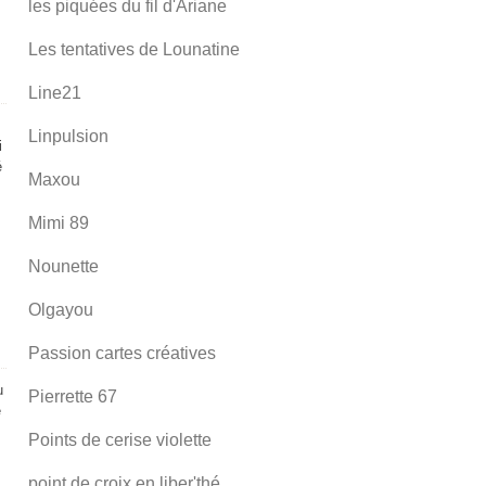
les piquées du fil d'Ariane
Les tentatives de Lounatine
Line21
Linpulsion
i
é
Maxou
Mimi 89
Nounette
Olgayou
Passion cartes créatives
u
Pierrette 67
e
Points de cerise violette
point de croix en liber'thé