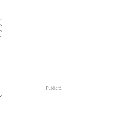
p
en
e
Publicité
te
tt
i
n