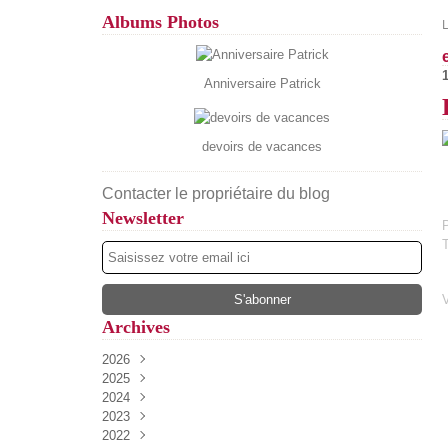
Albums Photos
Anniversaire Patrick
devoirs de vacances
Contacter le propriétaire du blog
Newsletter
P
Archives
2026
2025
Août
(4)
2024
Juillet
Décembre
(13)
(52)
2023
Juin
Novembre
Décembre
(17)
(34)
(54)
2022
Mai
Octobre
Novembre
Décembre
(13)
(27)
(37)
(61)