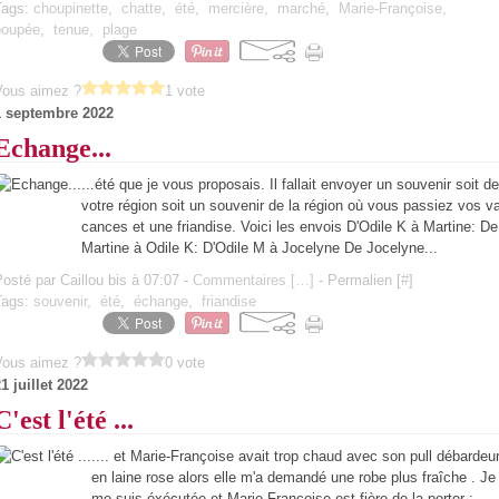
Tags:
choupinette
,
chatte
,
été
,
mercière
,
marché
,
Marie-Françoise
,
poupée
,
tenue
,
plage
Vous aimez ?
1 vote
1 septembre 2022
Echange...
...été que je vous proposais. Il fallait envoyer un souvenir soit de
votre région soit un souvenir de la région où vous passiez vos v
cances et une friandise. Voici les envois D'Odile K à Martine: De
Martine à Odile K: D'Odile M à Jocelyne De Jocelyne...
osté par Caillou bis à 07:07 -
Commentaires [
…
]
- Permalien [
#
]
Tags:
souvenir
,
été
,
échange
,
friandise
Vous aimez ?
0 vote
1 juillet 2022
C'est l'été ...
.... et Marie-Françoise avait trop chaud avec son pull débardeu
en laine rose alors elle m'a demandé une robe plus fraîche . Je
me suis éxécutée et Marie-Françoise est fière de la porter :