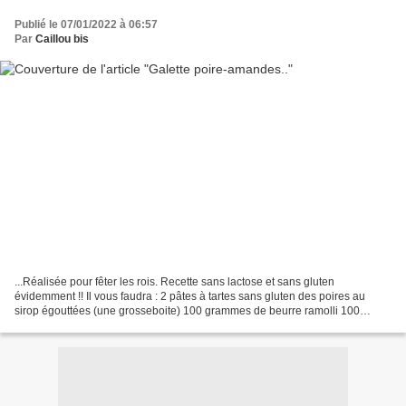
Publié le 07/01/2022 à 06:57
Par
Caillou bis
...Réalisée pour fêter les rois. Recette sans lactose et sans gluten
évidemment !! Il vous faudra : 2 pâtes à tartes sans gluten des poires au
sirop égouttées (une grosseboite) 100 grammes de beurre ramolli 100
grammes de sucre 100 grammes de poudres...