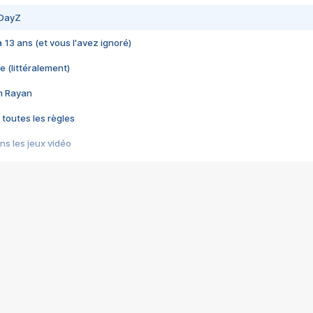
 DayZ
 a 13 ans (et vous l'avez ignoré)
e (littéralement)
im Rayan
 toutes les règles
s les jeux vidéo
us choquant de Rockstar ? - Le scandale BULLY
e plus moche de Steam
du RÊVE tourne au CAUCHEMAR
pendant 8 heures
it… à tort
umiliés par un jeu vidéo