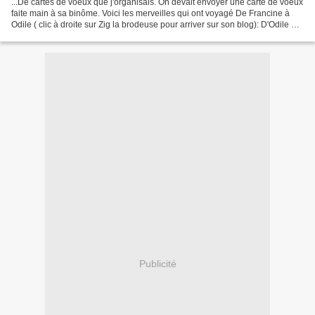
...De cartes de voeux que j'organisais. On devait envoyer une carte de voeux
faite main à sa binôme. Voici les merveilles qui ont voyagé De Francine à
Odile ( clic à droite sur Zig la brodeuse pour arriver sur son blog): D'Odile à
Francine: De Josselyne...
Publicité