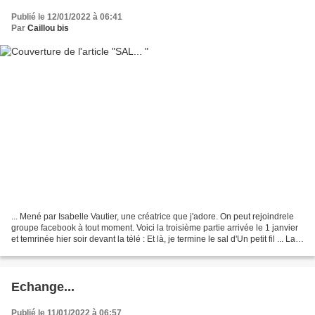
Publié le 12/01/2022 à 06:41
Par
Caillou bis
... Mené par Isabelle Vautier, une créatrice que j'adore. On peut rejoindrele
groupe facebook à tout moment. Voici la troisième partie arrivée le 1 janvier
et temrinée hier soir devant la télé : Et là, je termine le sal d'Un petit fil ... La
dernière...
Echange...
Publié le 11/01/2022 à 06:57