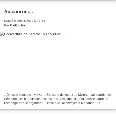
Au courrier...
Publié le 09/01/2022 à 07:13
Par
Caillou bis
...De cette semaine il y avait : Une carte de voeux de Mylène : Un courrier de
Séverine (clic à droite sur bricoles et autres bidouillages) dans le cadre de
l'échange qu'elle organise : Et celle que j'ai envoyée à Marianne : Et
Francine a joint des petits...