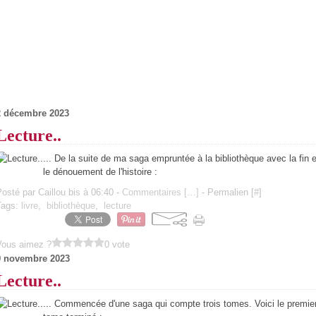
2 décembre 2023
Lecture..
... De la suite de ma saga empruntée à la bibliothèque avec la fin e
le dénouement de l'histoire :
osté par Caillou bis à 06:40 -
Commentaires [
…
]
- Permalien [
#
]
Tags:
livre
,
bibliothèque
,
lecture
Vous aimez ?
0 vote
9 novembre 2023
Lecture..
... Commencée d'une saga qui compte trois tomes. Voici le premie