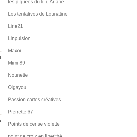
les piquées du fil d'Ariane
Les tentatives de Lounatine
Line21
Linpulsion
Maxou
f
Mimi 89
Nounette
Olgayou
Passion cartes créatives
Pierrette 67
p
Points de cerise violette
point de croix en liber'thé