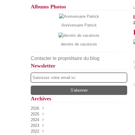
Albums Photos
2
Anniversaire Patrick
devoirs de vacances
Contacter le propriétaire du blog
P
Newsletter
Archives
2026
2025
Août
(4)
2024
Juillet
Décembre
(13)
(52)
2023
Juin
Novembre
Décembre
(17)
(34)
(54)
2022
Mai
Octobre
Novembre
Décembre
(13)
(27)
(37)
(61)