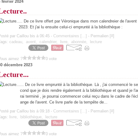
 février 2024
Lecture..
... De ce livre offert par Véronique dans mon calendreier de l'avent
2023: Et j'ai lu ensuite celui-ci emprunté à la bibliothèque :
osté par Caillou bis à 06:45 -
Commentaires [
…
]
- Permalien [
#
]
Tags:
cadeau
,
avent
,
calendrier
,
livre
,
abonnée
,
lecture
Vous aimez ?
0 vote
30 décembre 2023
Lecture...
... De ce livre emprunté à la bibliothèque. Là , j'ai commencé le se
cond que je dois rendre également à la bibliothèque et quand je l'a
rai terminé , je pourrai commencer celui reçu dans le cadre de l'éc
ange de l'avent. Ce livre parle de la tempête de...
osté par Caillou bis à 09:18 -
Commentaires [
…
]
- Permalien [
#
]
Tags:
livre
,
bibliothèque
,
lecture
Vous aimez ?
0 vote