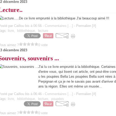
22 décembre 2023
Lecture..
...De ce livre emprunté à la bibliothèque J'ai beaucoup aimé !!!
osté par Caillou bis à 06:56 -
Commentaires [
…
]
- Permalien [
#
]
Tags:
livre
,
bibliothèque
,
lecture
Vous aimez ?
0 vote
13 décembre 2023
Souvenirs, souvenirs ...
J'ai lu ce livre emprunté à la bibliothèque. Certaines
d'entre vous, qui lisent cet article, ont peut-être con
u les poupées Bella Les poupées Bella sont nées à
Perpignan et ça je ne le savais pas avant d'arriver d
ans la région. Elles ont même un musée...
osté par Caillou bis à 06:46 -
Commentaires [
…
]
- Permalien [
#
]
Tags:
livre
,
bibliothèque
,
lecture
,
poupées
Vous aimez ?
0 vote