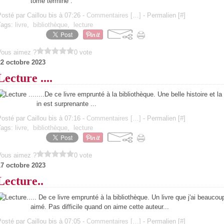
tome terminé :
osté par Caillou bis à 07:26 -
Commentaires [
…
]
- Permalien [
#
]
Tags:
livre
,
bibliothèque
,
lecture
Vous aimez ?
0 vote
22 octobre 2023
Lecture ....
....De ce livre emprunté à la bibliothèque. Une belle histoire et la 
in est surprenante ...
osté par Caillou bis à 07:16 -
Commentaires [
…
]
- Permalien [
#
]
Tags:
livre
,
bibliothèque
,
lecture
Vous aimez ?
0 vote
17 octobre 2023
Lecture..
... De ce livre emprunté à la bibliothèque. Un livre que j'ai beaucou
aimé. Pas difficile quand on aime cette auteur...
osté par Caillou bis à 07:05 -
Commentaires [
…
]
- Permalien [
#
]