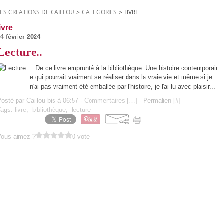
LES CREATIONS DE CAILLOU
>
CATEGORIES
>
LIVRE
livre
4 février 2024
Lecture..
...De ce livre emprunté à la bibliothèque. Une histoire contemporai
e qui pourrait vraiment se réaliser dans la vraie vie et même si je
n'ai pas vraiment été emballée par l'histoire, je l'ai lu avec plaisir...
osté par Caillou bis à 06:57 -
Commentaires [
…
]
- Permalien [
#
]
Tags:
livre
,
bibliothèque
,
lecture
Vous aimez ?
0 vote