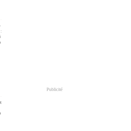
o
 :
i
n
Publicité
t
s
D