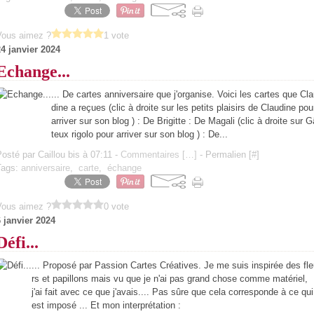
Vous aimez ?
1 vote
24 janvier 2024
Echange...
... De cartes anniversaire que j'organise. Voici les cartes que Cl
dine a reçues (clic à droite sur les petits plaisirs de Claudine pou
arriver sur son blog ) : De Brigitte : De Magali (clic à droite sur G
teux rigolo pour arriver sur son blog ) : De...
osté par Caillou bis à 07:11 -
Commentaires [
…
]
- Permalien [
#
]
Tags:
anniversaire
,
carte
,
échange
Vous aimez ?
0 vote
6 janvier 2024
Défi...
... Proposé par Passion Cartes Créatives. Je me suis inspirée des fl
rs et papillons mais vu que je n'ai pas grand chose comme matériel,
j'ai fait avec ce que j'avais.... Pas sûre que cela corresponde à ce qui
est imposé ... Et mon interprétation :