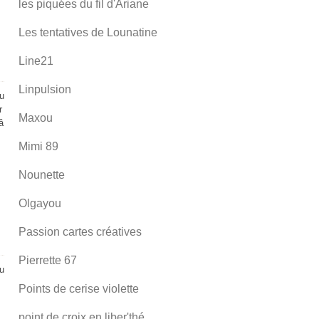
les piquées du fil d'Ariane
Les tentatives de Lounatine
Line21
Linpulsion
au
r
Maxou
â
Mimi 89
Nounette
Olgayou
Passion cartes créatives
Pierrette 67
eu
Points de cerise violette
point de croix en liber'thé