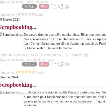
Tags:
anniversaire
,
carte
,
échange
Vous aimez ?
0 vote
8 février 2024
Scrapbooking...
De cartes d'après des défis ou sketches. Elles serviront po
des anniversaires : Et mon interprétation : Et mon interpréta
ion : J'en ai réalisé une troisième d'après un sketch de Fres
ly Made Sketch .Je vous la montre :
osté par Caillou bis à 13:41 -
Commentaires [
…
]
- Permalien [
#
]
Tags:
anniversaire
,
scrapbooking
,
carte
Vous aimez ?
1 vote
 février 2024
Scrapbooking...
....De cette carte d'après le défi Passion carte créatives. Vo
ci ma carte pour l'anniversaire d'une abonnée (non ce n'est 
as une participante à mon échange d'anniversaire.... ) qui ai
me le bleu.