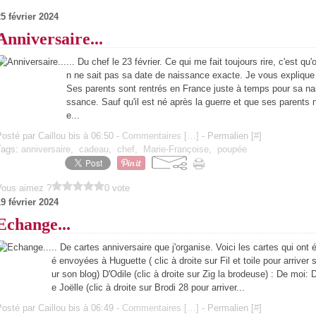
5 février 2024
Anniversaire...
... Du chef le 23 février. Ce qui me fait toujours rire, c'est qu'
n ne sait pas sa date de naissance exacte. Je vous explique
Ses parents sont rentrés en France juste à temps pour sa na
ssance. Sauf qu'il est né après la guerre et que ses parents 
e...
osté par Caillou bis à 06:50 -
Commentaires [
…
]
- Permalien [
#
]
Tags:
anniversaire
,
cadeau
,
chef
,
Marie-Françoise
,
poupée
Vous aimez ?
0 vote
9 février 2024
Echange...
.. De cartes anniversaire que j'organise. Voici les cartes qui ont é
é envoyées à Huguette ( clic à droite sur Fil et toile pour arriver 
ur son blog) D'Odile (clic à droite sur Zig la brodeuse) : De moi: 
e Joëlle (clic à droite sur Brodi 28 pour arriver...
osté par Caillou bis à 06:49 -
Commentaires [
…
]
- Permalien [
#
]