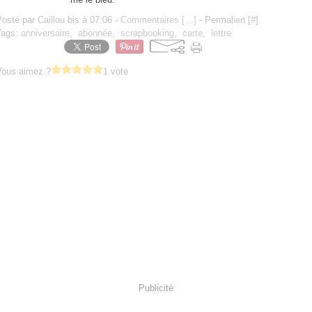
osté par Caillou bis à 07:06 -
Commentaires [
…
]
- Permalien [
#
]
Tags:
anniversaire
,
abonnée
,
scrapbooking
,
carte
,
lettre
Vous aimez ?
1 vote
Publicité