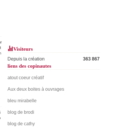
ur
t
Visiteurs
h
Depuis la création
363 867
liens des copinautes
atout coeur créatif
Aux deux boites à ouvrages
bleu mirabelle
blog de brodi
i
p
blog de cathy