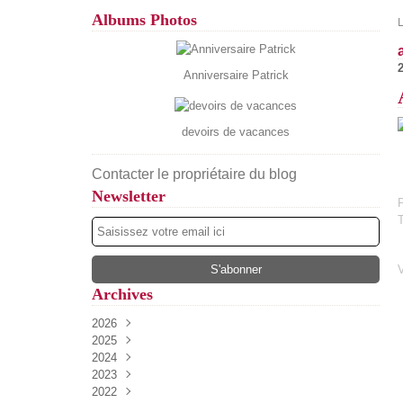
Albums Photos
2
Anniversaire Patrick
devoirs de vacances
Contacter le propriétaire du blog
Newsletter
P
Archives
2026
2025
Août
(5)
2024
Juillet
Décembre
(13)
(52)
2023
Juin
Novembre
Décembre
(17)
(34)
(54)
2022
Mai
Octobre
Novembre
Décembre
(13)
(27)
(37)
(61)