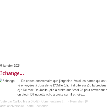
30 janvier 2024
Echange...
... De cartes anniversaire que j'organise. Voici les cartes qui ont 
té envoyées à Josselyne D'Odile (clic à droite sur Zig la brodeus
e) : De moi: De Joëlle (clic à droite sur Brodi 28 pour arriver sur 
on blog): D'Huguette (clic à droite sur fil et toile...
osté par Caillou bis à 07:42 -
Commentaires [
…
]
- Permalien [
#
]
Tags:
anniversaire
,
carte
,
échange