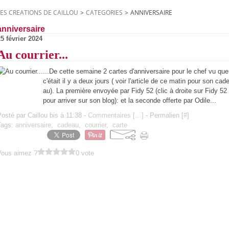
LES CREATIONS DE CAILLOU
>
CATEGORIES
>
ANNIVERSAIRE
anniversaire
5 février 2024
Au courrier...
...De cette semaine 2 cartes d'anniversaire pour le chef vu que
c'était il y a deux jours ( voir l'article de ce matin pour son cad
au). La première envoyée par Fidy 52 (clic à droite sur Fidy 52
pour arriver sur son blog): et la seconde offerte par Odile...
osté par Caillou bis à 11:38 -
Commentaires [
…
]
- Permalien [
#
]
Tags:
anniversaire
,
cadeau
,
courrier
,
carte
Vous aimez ?
0 vote