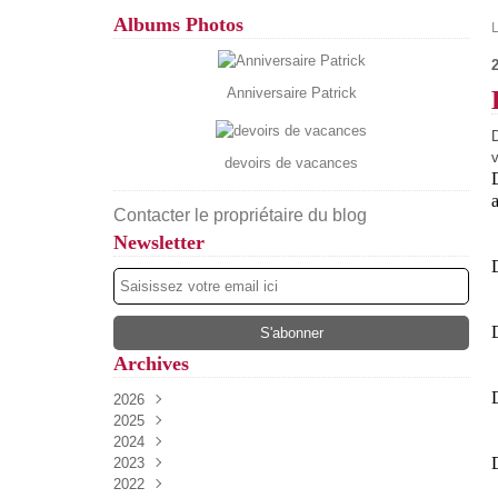
Albums Photos
Anniversaire Patrick
D
devoirs de vacances
a
Contacter le propriétaire du blog
Newsletter
Archives
2026
2025
Août
(4)
2024
Juillet
Décembre
(13)
(52)
2023
Juin
Novembre
Décembre
(17)
(34)
(54)
2022
Mai
Octobre
Novembre
Décembre
(13)
(27)
(37)
(61)