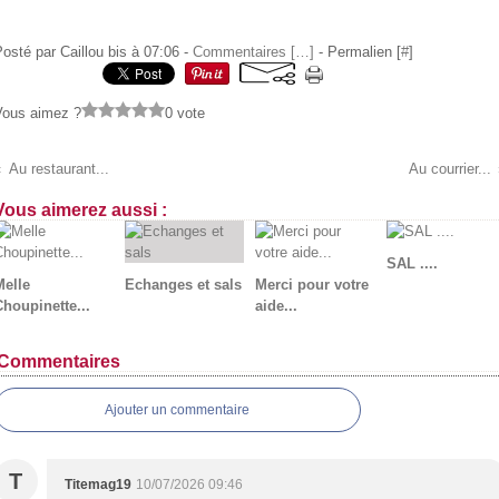
osté par Caillou bis à 07:06 -
Commentaires [
…
]
- Permalien [
#
]
Vous aimez ?
0 vote
Au restaurant...
Au courrier...
Vous aimerez aussi :
SAL ....
Melle
Echanges et sals
Merci pour votre
Choupinette...
aide...
Commentaires
Ajouter un commentaire
T
Titemag19
10/07/2026 09:46