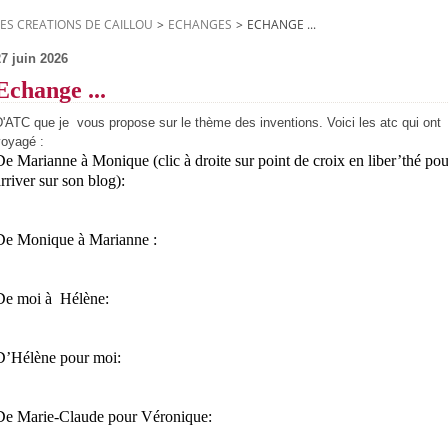
LES CREATIONS DE CAILLOU
>
ECHANGES
>
ECHANGE ...
27 juin 2026
Echange ...
'ATC que je vous propose sur le thème des inventions. Voici les atc qui ont
voyagé :
De Marianne à Monique (clic à droite sur point de croix en liber’thé pou
rriver sur son blog):
De Monique à Marianne :
De moi à Hélène:
D’Hélène pour moi:
De Marie-Claude pour Véronique: