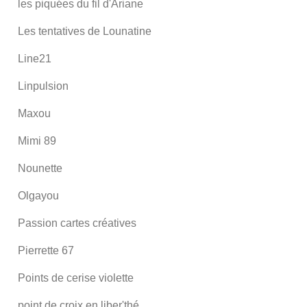
les piquées du fil d'Ariane
Les tentatives de Lounatine
Line21
Linpulsion
Maxou
Mimi 89
Nounette
Olgayou
Passion cartes créatives
Pierrette 67
Points de cerise violette
point de croix en liber'thé