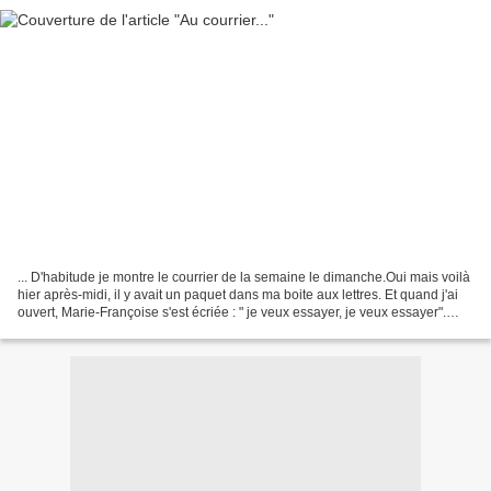
... D'habitude je montre le courrier de la semaine le dimanche.Oui mais voilà
hier après-midi, il y avait un paquet dans ma boite aux lettres. Et quand j'ai
ouvert, Marie-Françoise s'est écriée : " je veux essayer, je veux essayer".
Devant un tel empressement,...