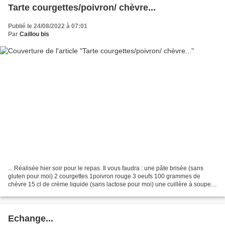
Tarte courgettes/poivron/ chèvre...
Publié le 24/08/2022 à 07:01
Par
Caillou bis
... Réalisée hier soir pour le repas. Il vous faudra : une pâte brisée (sans
gluten pour moi) 2 courgettes 1poivron rouge 3 oeufs 100 grammes de
chèvre 15 cl de crème liquide (sans lactose pour moi) une cuillère à soupe
d'huile d'olive sel, pooivre Pelez...
Echange...