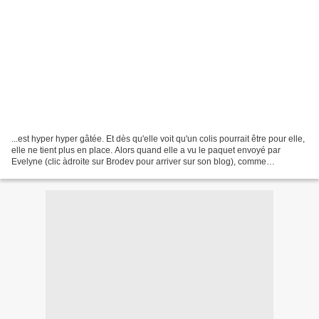
...est hyper hyper gâtée. Et dès qu'elle voit qu'un colis pourrait être pour elle,
elle ne tient plus en place. Alors quand elle a vu le paquet envoyé par
Evelyne (clic àdroite sur Brodev pour arriver sur son blog), comme
d'habitude, elle a voulu tout...