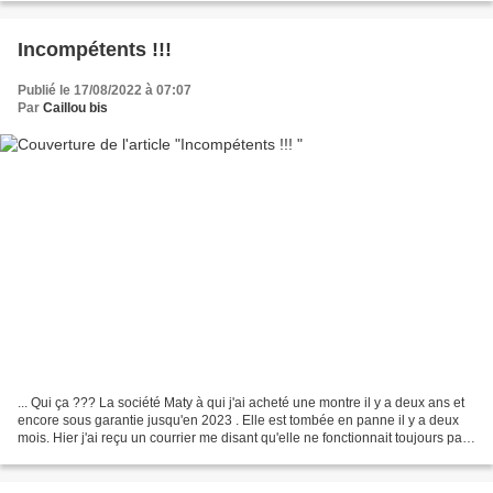
Incompétents !!!
Publié le 17/08/2022 à 07:07
Par
Caillou bis
... Qui ça ??? La société Maty à qui j'ai acheté une montre il y a deux ans et
encore sous garantie jusqu'en 2023 . Elle est tombée en panne il y a deux
mois. Hier j'ai reçu un courrier me disant qu'elle ne fonctionnait toujours pas
malgré une pile neuve...