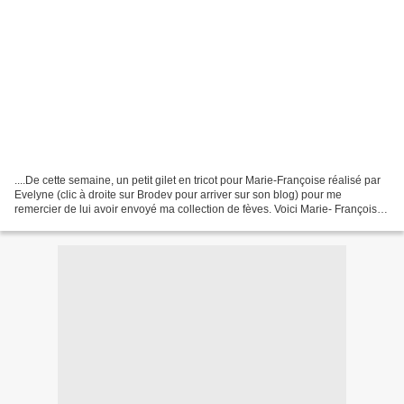
....De cette semaine, un petit gilet en tricot pour Marie-Françoise réalisé par
Evelyne (clic à droite sur Brodev pour arriver sur son blog) pour me
remercier de lui avoir envoyé ma collection de fèves. Voici Marie- Françoise
habillée tout en blanc assise...