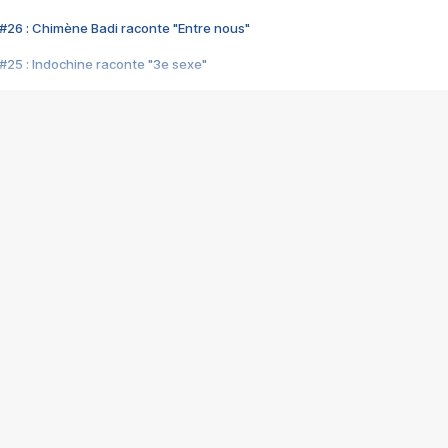
#26 : Chimène Badi raconte "Entre nous"
#25 : Indochine raconte "3e sexe"
#24 : Zaho raconte "C'est chelou"
#23 : Patrick Bruel raconte "Au café des délices"
#22 : Kyo raconte "Le chemin"
#21 : Nolwenn Leroy raconte "Cassé"
#20 : Patrick Hernandez raconte "Born to be alive"
#19 : Lorie raconte "Près de moi"
#18 : Michael Jones raconte "A nos actes manqués" (avec Jean-Jacque
#17 : Khaled raconte "Aïcha"
#16 : Corneille raconte "Parce qu'on vient de loin"
#15 : Indochine raconte "L'aventurier"