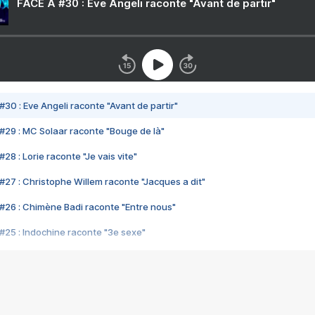
FACE A #30 : Eve Angeli raconte "Avant de partir"
#30 : Eve Angeli raconte "Avant de partir"
#29 : MC Solaar raconte "Bouge de là"
28 : Lorie raconte "Je vais vite"
#27 : Christophe Willem raconte "Jacques a dit"
#26 : Chimène Badi raconte "Entre nous"
#25 : Indochine raconte "3e sexe"
#24 : Zaho raconte "C'est chelou"
#23 : Patrick Bruel raconte "Au café des délices"
#22 : Kyo raconte "Le chemin"