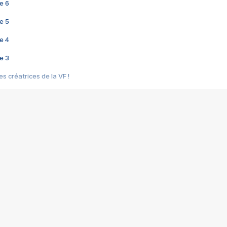
e 6
e 5
e 4
e 3
s créatrices de la VF !
e 2
e 1
e Mektoub My Love arrive enfin ! Rencontre avec Shaïn Boumedine et Sal
i : après Toni en famille
elle réalise le bouleversant Dites lui que je l'aime
ais ! Rencontre autour de Vie privée de Rebecca Zlotowski
 de Marguerite, Grave... Rencontre avec Ella Rumpf
 Les Rêveurs, un film intime sur la santé mentale