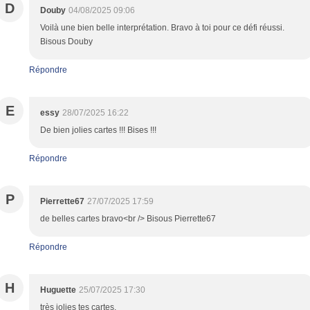
D
Douby
04/08/2025 09:06
Voilà une bien belle interprétation. Bravo à toi pour ce défi réussi.
Bisous Douby
Répondre
E
essy
28/07/2025 16:22
De bien jolies cartes !!! Bises !!!
Répondre
P
Pierrette67
27/07/2025 17:59
de belles cartes bravo<br /> Bisous Pierrette67
Répondre
H
Huguette
25/07/2025 17:30
très jolies tes cartes.