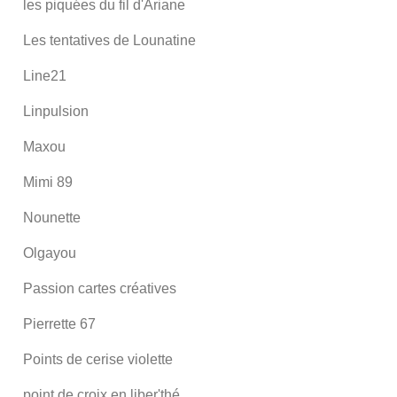
les piquées du fil d'Ariane
Les tentatives de Lounatine
Line21
Linpulsion
Maxou
Mimi 89
Nounette
Olgayou
Passion cartes créatives
Pierrette 67
Points de cerise violette
point de croix en liber'thé