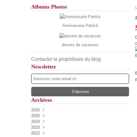
Albums Photos
2
Anniversaire Patrick
D
c
devoirs de vacances
E
Contacter le propriétaire du blog
Newsletter
p
Archives
2026
2025
Août
(5)
2024
Juillet
Décembre
(13)
(52)
2023
Juin
Novembre
Décembre
(17)
(34)
(54)
2022
Mai
Octobre
Novembre
Décembre
(13)
(27)
(37)
(61)