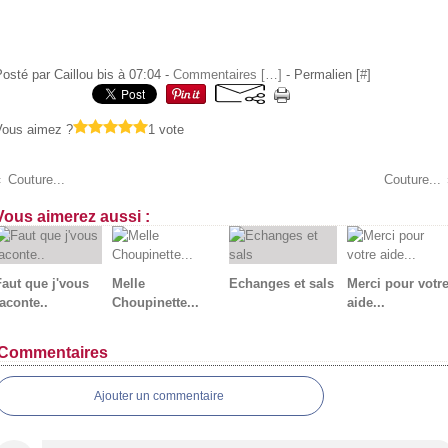
osté par Caillou bis à 07:04 -
Commentaires [
…
]
- Permalien [
#
]
Vous aimez ?
1 vote
Couture...
Couture...
Vous aimerez aussi :
Faut que j'vous
Melle
Echanges et sals
Merci pour votr
aconte..
Choupinette...
aide...
Commentaires
Ajouter un commentaire