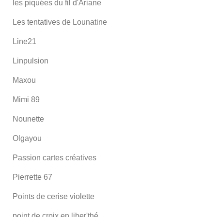
les piquées du fil d'Ariane
Les tentatives de Lounatine
Line21
Linpulsion
Maxou
Mimi 89
Nounette
Olgayou
Passion cartes créatives
Pierrette 67
Points de cerise violette
point de croix en liber'thé