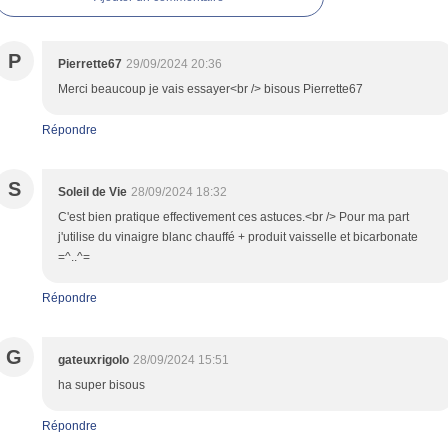
P
Pierrette67
29/09/2024 20:36
Merci beaucoup je vais essayer<br /> bisous Pierrette67
Répondre
S
Soleil de Vie
28/09/2024 18:32
C'est bien pratique effectivement ces astuces.<br /> Pour ma part
j'utilise du vinaigre blanc chauffé + produit vaisselle et bicarbonate
=^..^=
Répondre
G
gateuxrigolo
28/09/2024 15:51
ha super bisous
Répondre