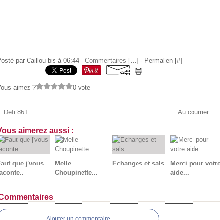
osté par Caillou bis à 06:44 -
Commentaires [
…
]
- Permalien [
#
]
Vous aimez ?
0 vote
Défi 861
Au courrier ...
Vous aimerez aussi :
Faut que j'vous
Melle
Echanges et sals
Merci pour votr
aconte..
Choupinette...
aide...
Commentaires
Ajouter un commentaire