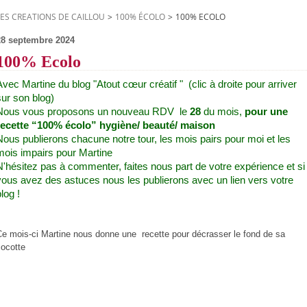
LES CREATIONS DE CAILLOU
>
100% ÉCOLO
>
100% ECOLO
28 septembre 2024
100% Ecolo
Avec Martine du blog "Atout cœur créatif " (clic à droite pour arriver
sur son blog)
Nous vous proposons un nouveau RDV le
28
du mois,
pour une
recette “100% écolo” hygiène/ beauté/ maison
Nous publierons chacune notre tour, les mois pairs pour moi et les
mois impairs pour Martine
N'hésitez pas à commenter, faites nous part de votre expérience et si
vous avez des astuces nous les publierons avec un lien vers votre
log !
Ce mois-ci Martine nous donne une recette pour décrasser le fond de sa
cocotte