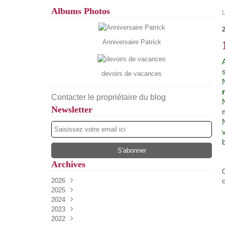
Albums Photos
Anniversaire Patrick
devoirs de vacances
Contacter le propriétaire du blog
Newsletter
b
Archives
2026
2025
Août
(5)
2024
Juillet
Décembre
(13)
(52)
2023
Juin
Novembre
Décembre
(17)
(34)
(54)
2022
Mai
Octobre
Novembre
Décembre
(13)
(27)
(37)
(61)