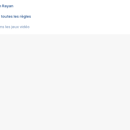
im Rayan
 toutes les règles
s les jeux vidéo
us choquant de Rockstar ? - Le scandale BULLY
e plus moche de Steam
du RÊVE tourne au CAUCHEMAR
pendant 8 heures
it… à tort
umiliés par un jeu vidéo
ire - Final Fantasy 8
ti un empire - Age of Empires
story DOFUS